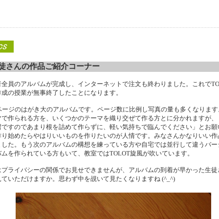
徒さんの作品ご紹介コーナー
者全員のアルバムが完成し、インターネットで注文も終わりました。これでTO
作成の授業が無事終了したことになります。
4ページのはがき大のアルバムです。ページ数に比例し写真の量も多くなります
マで作られる方を、いくつかのテーマを織り交ぜて作る方とに分かれますが、
習ですのであまり根を詰めて作らずに、軽い気持ちで臨んでください」とお願
作り始めたらやはりいいものを作りたいのが人情です。みなさんかなりいい作
ました。もう次のアルバムの構想を練っている方や自宅では並行して違うバー
バムを作られている方もいて、教室ではTOLOT旋風が吹いています。
はプライバシーの関係でお見せできませんが、アルバムの到着が早かった生徒
ていただけますか。思わず中を覘いて見たくなりますね (^_^)