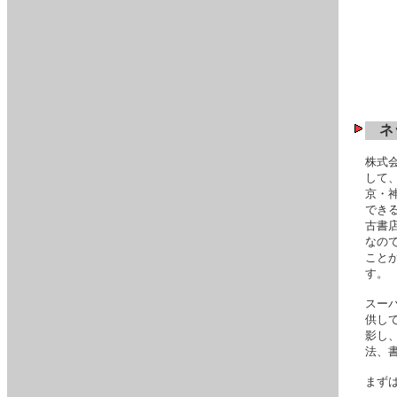
ネ
株式
して
京・
でき
古書
なの
こと
す。
スー
供し
影し
法、
まず