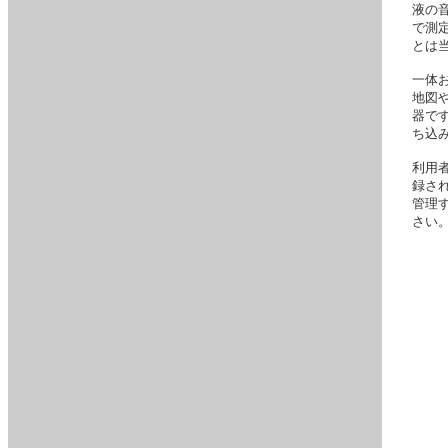
液の
で測定
とは
一体お
地図
器で
ち込
利用
録さ
管理
さい