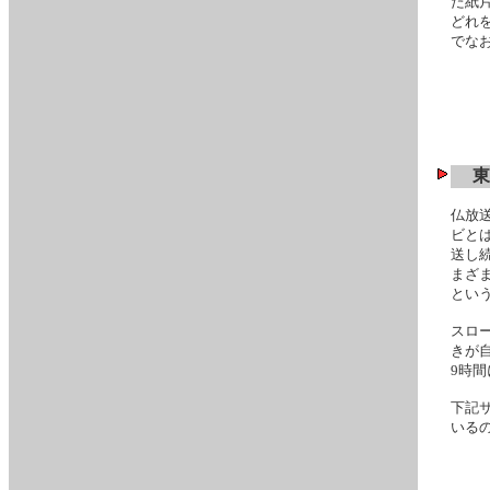
た紙
どれ
でな
東
仏放
ビと
送し続
まざ
とい
スロ
きが
9時
下記
いる