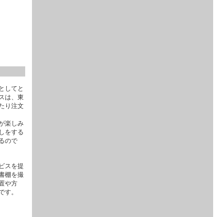
としてと
スは、東
たり注文
が楽しみ
しをする
るので
ビスを提
書棚を撮
置や方
です。