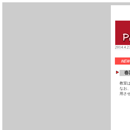
2014.4.2
春期
教室
なお
用さ