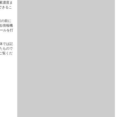
素濃度ま
できるこ
目の前に
る情報機
メールを打
体では記
たもので
ご覧くだ