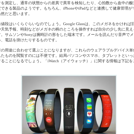
音を測定し、通常の状態からの差異で異常を検知したり、心拍数から血中の酸
できる製品のようです。もちろん、iPhoneやiPadなどと連携して健康管理が
当然だと思います。
値段はいくらぐらいなのでしょう。Google Glassは、このメガネをかければ
や天気予報、時刻などがメガネの柄のところを操作すれば自分の少し先に見え
す。サムソンやSonyは腕時計の形をした端末です。メールを読んだり音声で
み、電話を掛けたりするものです。
者の用途に合わせて選ぶことになりますが、これらのウェアラブルデバイス単
れたものを閲覧すのには不便です。結局パソコンやスマホ、タブレットといっ
することになるでしょう。「iWatch（アイウォッチ）」に関する情報は下記を
。