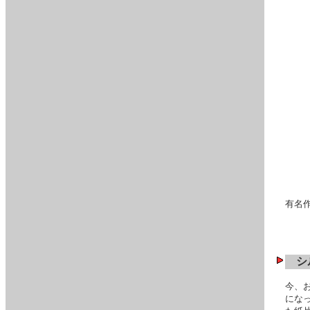
有名
シル
今、
にな