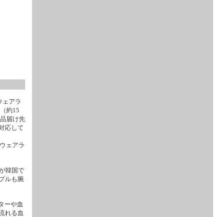
ウェアラ
（約15
製品届け先
対応して
型ウェアラ
yが韓国で
プルも腕
ターや血
流れる血