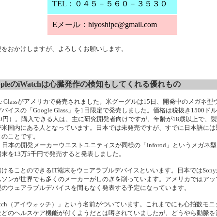
TEL：０４５－５６０－３５３０
Eメール：hiyoshipc@gmail.com
便をおかけしますが、よろしくお願いします。
ppleのiWatchは心臓発作の検知もしてくれる優れもの
gle Glassがアメリカで発売されました。米グーグルは15日、開発中のメガネ型
バイスの「Google Glass」を1日限定で発売しました。価格は税抜き1500ドル
000円）。購入できる人は、主に研究開発者向けですが、年齢が18歳以上で、
が米国内にある人となっています。日本では未発売ですが、すでに日本語には
とのことです。
、日本の開発メーカーウエストユニティスが同様の「inforod」というメガネ
端末を13万5千円で発売すると発表しました。
着けることのできるIT端末をウェアラブルデバイスといいます。日本ではSon
ムソンが世界でも多くのメーカーがしのぎを削っています。アメリカではアッ
型のウェアラブルデバイスを間もなく発表する予定になっています。
Watch（アイウォッチ）」という名前がついています。これまでにも心拍数モニ
などのヘルスケア機能が付くようだとは噂されていましたが、どうやら動脈を