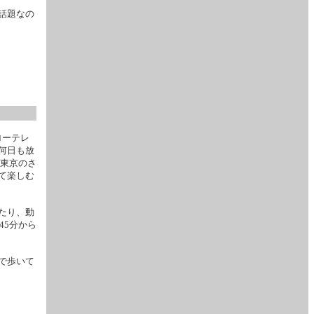
話題なの
ローテレ
何日も放
。東京のさ
て楽しむ
たり、動
45分から
で歩いて