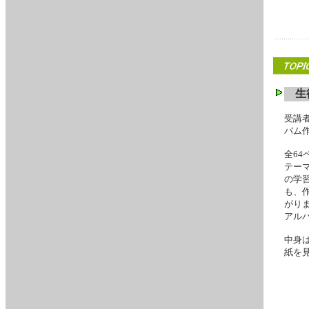
生
受講
バム
全6
テー
の学
も、
がり
アル
中身
紙を見