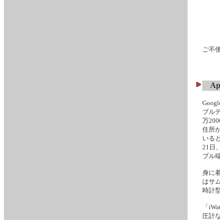
ご不
A
Goo
ブルデ
万2
住所
いる
21日
ブル
身に
はサ
時計
「i
圧計