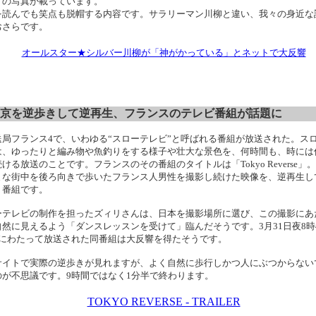
片の写真が載っています。
を読んでも笑点も脱帽する内容です。サラリーマン川柳と違い、我々の身近な
おさらです。
オールスター★シルバー川柳が「神がかっている」とネットで大反響
京を逆歩きして逆再生、フランスのテレビ番組が話題に
送局フランス4で、いわゆる“スローテレビ”と呼ばれる番組が放送された。ス
は、ゆったりと編み物や魚釣りをする様子や壮大な景色を、何時間も、時には
ける放送のことです。フランスのその番組のタイトルは「Tokyo Reverse」
まな街中を後ろ向きで歩いたフランス人男性を撮影し続けた映像を、逆再生し
う番組です。
ーテレビの制作を担ったズィリさんは、日本を撮影場所に選び、この撮影にあ
自然に見えるよう「ダンスレッスンを受けて」臨んだそうです。3月31日夜8時
間にわたって放送された同番組は大反響を得たそうです。
サイトで実際の逆歩きが見れますが、よく自然に歩行しかつ人にぶつからない
のが不思議です。9時間ではなく1分半で終わります。
TOKYO REVERSE - TRAILER