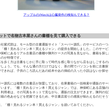
アップルのiWatchは心臓発作の検知もできる？
ットで名物古本屋さんの書棚を見て購入できる
会社紫式部は、モール型の古書通販サイト「スーパー源氏」のサービスの一つ
、「棚！見れるジャン本！買えるジャン」の提供を開始しました。このサービ
神保町にあるリアル古書店の書棚や陳列ケースの写真を見ながら、書籍を探し
るのが特徴です。
店を歩く方は古書をじかに手に取って時代を感じ取りながら店をはしごするの
でしょう。でも、そんな通の方だけではなく、茶の間でパソコンを前に古書探
ができれば、子供のころ読んだあの絵本やあの挿絵の入った小説はないか探せ
パー源氏には複数の古書店が加盟しており、在庫書籍の一括検索や通販のサー
ています。「棚！見れるジャン本！買えるジャン」では、神保町にある店舗の
、利用者は、その写真をネットで見ながら、通販の注文ができます。陳列の位
書籍の色あせなどを把握できるため、中古書店巡りの感覚が味わえるのだそう
は、「棚！見れるジャン本！買えるジャン」を覘いてみてください。